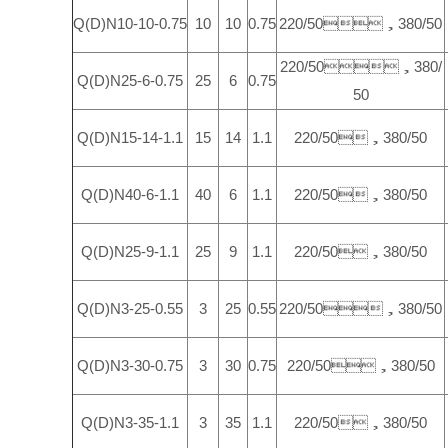
Q(D)N10-10-0.75
10
10
0.75
220/50，380/50
220/50，380/
Q(D)N25-6-0.75
25
6
0.75
50
Q(D)N15-14-1.1
15
14
1.1
220/50，380/50
Q(D)N40-6-1.1
40
6
1.1
220/50，380/50
Q(D)N25-9-1.1
25
9
1.1
220/50，380/50
Q(D)N3-25-0.55
3
25
0.55
220/50，380/50
Q(D)N3-30-0.75
3
30
0.75
220/50，380/50
Q(D)N3-35-1.1
3
35
1.1
220/50，380/50