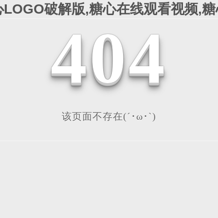
心LOGO破解版,糖心在线观看视频,
4
0
4
该页面不存在(´･ω･`)